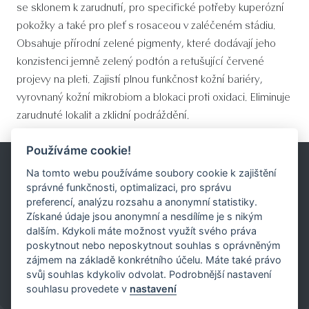
se sklonem k zarudnutí, pro specifické potřeby kuperózní
pokožky a také pro pleť s rosaceou v zaléčeném stádiu.
Obsahuje přírodní zelené pigmenty, které dodávají jeho
konzistenci jemně zelený podtón a retušující červené
projevy na pleti. Zajistí plnou funkčnost kožní bariéry,
vyrovnaný kožní mikrobiom a blokaci proti oxidaci. Eliminuje
zarudnuté lokalit a zklidní podráždění.
Používáme cookie!
Na tomto webu používáme soubory cookie k zajištění
správné funkčnosti, optimalizaci, pro správu
preferencí, analýzu rozsahu a anonymní statistiky.
BIODROGA
Získané údaje jsou anonymní a nesdílíme je s nikým
BIODROGA Česká republika
BIODROGA ZNAČKA
dalším. Kdykoli máte možnost využít svého práva
Kontakt
GDPR
poskytnout nebo neposkytnout souhlas s oprávněným
zájmem na základě konkrétního účelu. Máte také právo
© Copyright 1990 -
2026
. Všechna práva vyhrazena ANTIZ s.r.o..
svůj souhlas kdykoliv odvolat. Podrobnější nastavení
souhlasu provedete v
nastavení