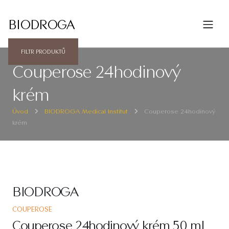
BIODROGA
FILTR PRODUKTŮ
Couperose 24hodinový
krém
Úvod
BIODROGA Medical Institut
Couperose 24hodinový
krém
BIODROGA
COUPEROSE
Couperose 24hodinový krém 50 ml